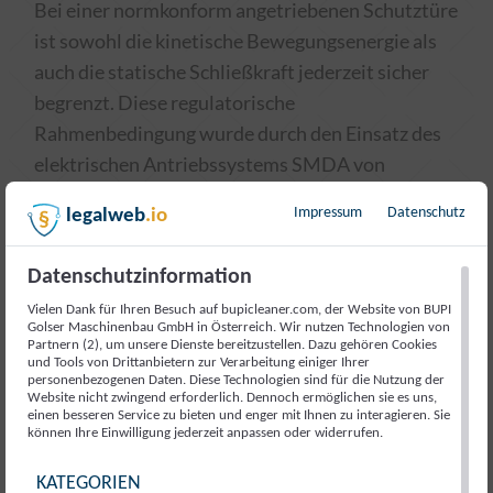
Bei einer normkonform angetriebenen Schutztüre
ist sowohl die kinetische Bewegungsenergie als
auch die statische Schließkraft jederzeit sicher
begrenzt. Diese regulatorische
Rahmenbedingung wurde durch den Einsatz des
elektrischen Antriebssystems SMDA von
SERVAX optimal umgesetzt. Die TÜV-zertifizierte
Impressum
Datenschutz
legalweb
.io
sichere Limitierung der Motordrehzahl und des
Drehmoments ermöglicht ohne zusätzliche
Datenschutzinformation
Schutzelemente, wie z.B. Schaltleisten, einen
Vielen Dank für Ihren Besuch auf bupicleaner.com, der Website von BUPI
zuverlässigen und personensicheren Betrieb.
Golser Maschinenbau GmbH in Österreich. Wir nutzen Technologien von
Dabei führt die automatische Erkennung von
Partnern (2), um unsere Dienste bereitzustellen. Dazu gehören Cookies
und Tools von Drittanbietern zur Verarbeitung einiger Ihrer
Hindernissen zu einer sofortigen
personenbezogenen Daten. Diese Technologien sind für die Nutzung der
Website nicht zwingend erforderlich. Dennoch ermöglichen sie es uns,
Richtungsumkehr der Schutztüre und unterbindet
einen besseren Service zu bieten und enger mit Ihnen zu interagieren. Sie
können Ihre Einwilligung jederzeit anpassen oder widerrufen.
das Einklemmen von Personen.
KATEGORIEN