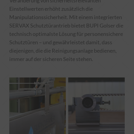
Veränderung von sicherheitsrelevanten
zu YouTube
Details
Google Ireland Limited, Irland
Switch zum 
Einstellwerten erhöht zusätzlich die
Google Maps
Manipulationssicherheit. Mit einem integrierten
zu Google Maps
Details
Google Cloud EMEA Limited, Irland
Switch zum 
SERVAX Schutztürantrieb bietet BUPI Golser die
technisch optimalste Lösung für personensichere
Schutztüren – und gewährleistet damit, dass
diejenigen, die die Reinigungsanlage bedienen,
immer auf der sicheren Seite stehen.