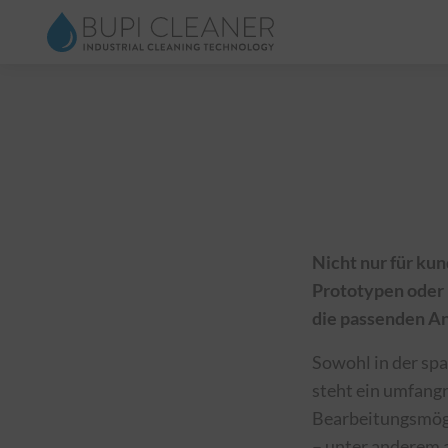
Nicht nur für ku
Prototypen oder 
die passenden An
Sowohl in der sp
steht ein umfangr
Bearbeitungsmögl
– unter anderem 