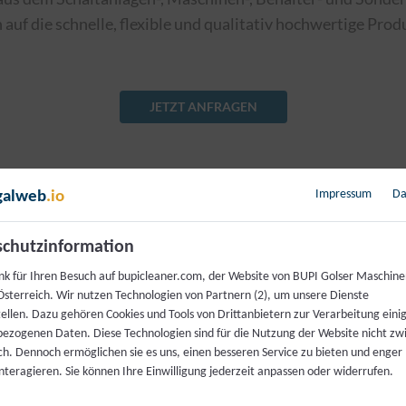
n auf die schnelle, flexible und qualitativ hochwertige Pro
JETZT ANFRAGEN
Impressum
Da
galweb
.io
chutzinformation
nk für Ihren Besuch auf bupicleaner.com, der Website von BUPI Golser Maschin
sterreich. Wir nutzen Technologien von Partnern (2), um unsere Dienste
tellen. Dazu gehören Cookies und Tools von Drittanbietern zur Verarbeitung einig
ezogenen Daten. Diese Technologien sind für die Nutzung der Website nicht z
ich. Dennoch ermöglichen sie es uns, einen besseren Service zu bieten und enger
interagieren. Sie können Ihre Einwilligung jederzeit anpassen oder widerrufen.