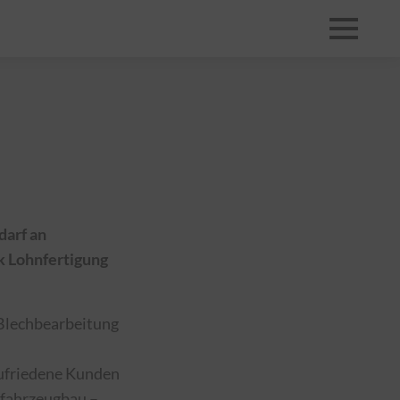
darf an
k Lohnfertigung
 Blechbearbeitung
Zufriedene Kunden
rfahrzeugbau –