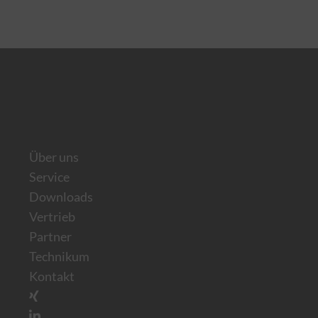
u YouTube
Switch zum Einwilligen bzw. Ablehnen des Dienstes YouTube
u Google Maps
Switch zum Einwilligen bzw. Ablehnen des Dienstes Google Maps
Über uns
Service
Downloads
Vertrieb
Partner
Technikum
Kontakt