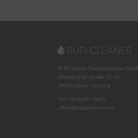
YouTu
Google 
Googl
Google
BUPI Golser Maschinenbau Gmb
Altengutrathstraße 31-33
5400 Hallein– Austria
Tel:
+43 6245 76855
office@bupicleaner.com