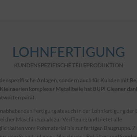
LOHNFERTIGUNG
KUNDENSPEZIFISCHE TEILEPRODUKTION
ndenspezifische Anlagen, sondern auch für Kunden mit Be
Kleinserien komplexer Metallteile hat BUPI Cleaner dan
tworten parat.
anabhebenden Fertigung als auch in der Lohnfertigung der
eicher Maschinenpark zur Verfügung und bietet alle
ichkeiten vom Rohmaterial bis zur fertigen Baugruppe. 
aus dem Schaltanlagen-, Maschinen-, Behälter- und Sonde