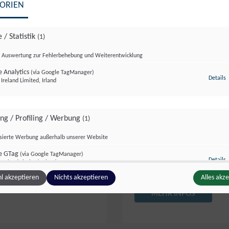
ORIEN
 / Statistik
(1)
Auswertung zur Fehlerbehebung und Weiterentwicklung
 Analytics
(via Google TagManager)
z
SPANABHEBE
Details
Ireland Limited, Irland
lle Bauelemente erzeugt
Komplexe funktionale Ei
Buntmetallblechen von
Integrität oder besond
ing / Profiling / Werbung
(1)
einserien bewährt sich
Golser als Dreh- bzw. Fr
isierte Werbung außerhalb unserer Website
chkeit, Automatik- und
werden in der Lohnferti
e GTag
(via Google TagManager)
Kunststoffe.
z
Details
Ireland Limited, Irland
l akzeptieren
Nichts akzeptieren
Alles akz
MEHR INFOS
ge Inhalte
(2)
g zusätzlicher Informationen