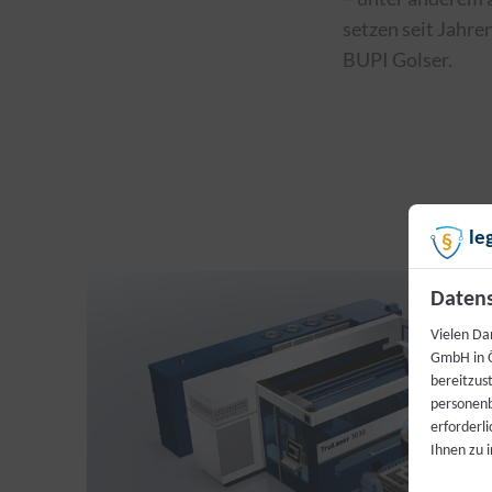
setzen seit Jahre
BUPI Golser.
le
Datens
Vielen Da
GmbH in Ö
bereitzus
personenb
erforderl
Ihnen zu 