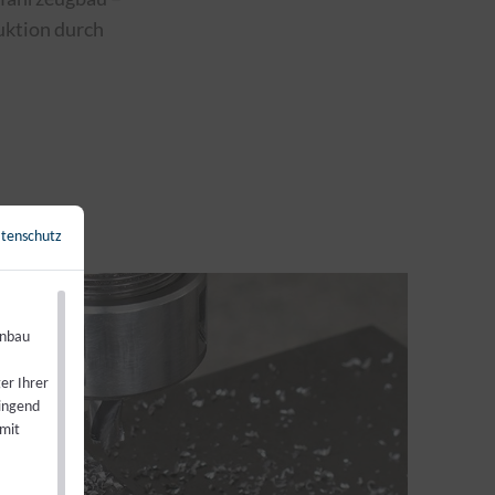
duktion durch
tenschutz
Zurück zur Übersicht
←
enbau
er Ihrer
wingend
 mit